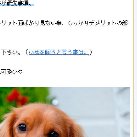
事が優先事項。
メリット面ばかり見ない事、しっかりデメリットの部
て下さい。（
いぬを飼うと言う事は。
）
に可愛い♡