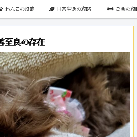
わんこの攻略
日常生活の攻略
ご飯の攻
善至良の存在