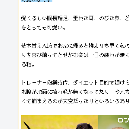
愛くるしい胴長短足、垂れた耳、のびた鼻、
をとっても可愛い。
基本甘えん坊でお家に帰ると誰よりも早く私
りを喜び触ってとせがむ姿は一日の疲れが無
る程。
トレーナー修業時代、ダイエット目的で預け
お腹が地面に擦れ毛が無くなってたり、やん
くて捕まえるのが大変だったりといろいろあ